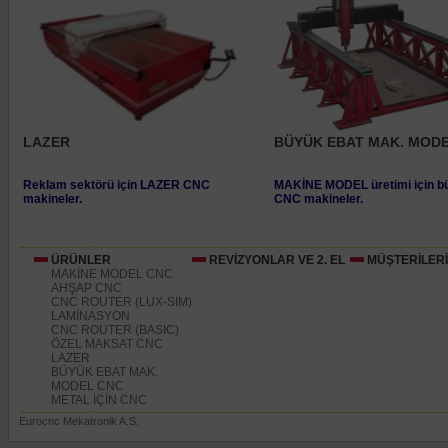
LAZER
BÜYÜK EBAT MAK. MOD
Reklam sektörü için LAZER CNC
MAKİNE MODEL üretimi için b
makineler.
CNC makineler.
ÜRÜNLER
REVİZYONLAR VE 2. EL
MÜŞTERİLER
MAKİNE MODEL CNC
AHŞAP CNC
CNC ROUTER (LUX-SIM)
LAMİNASYON
CNC ROUTER (BASIC)
ÖZEL MAKSAT CNC
LAZER
BÜYÜK EBAT MAK.
MODEL CNC
METAL İÇİN CNC
Eurocnc Mekatronik A.S.
http://www